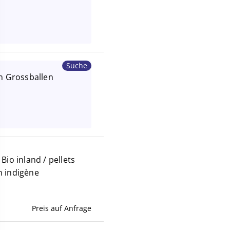
Suche
in Grossballen
Bio inland / pellets
n indigène
Preis auf Anfrage