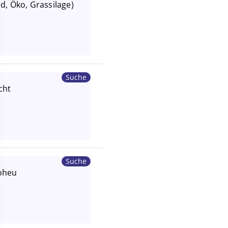
d, Öko, Grassilage)
Suche
cht
Suche
oheu