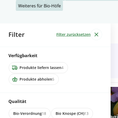
Weiteres für Bio-Höfe
Filter
24 Inserate
Filter zurücksetzen
9113 Degersheim
Heu / Emd gesucht
Verfügbarkeit
Produkte liefern lassen
4
Produkte abholen
5
Qualität
Direkt einkaufen
Bio-Verordnung
18
Bio Knospe (CH)
13
Mit Biomondo direkt bei reg