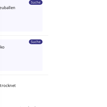
Suche
Heuballen
Suche
eko
trocknet