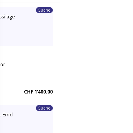
Suche
silage
tor
CHF 1’400.00
Suche
d. Emd