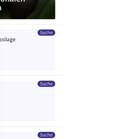
n
Suche
silage
Suche
Suche