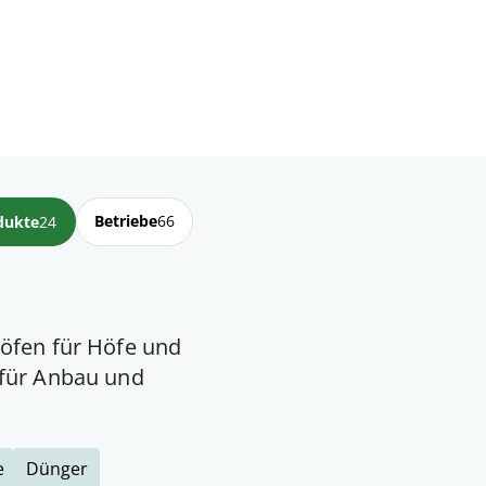
Betriebe
66
dukte
24
öfen für Höfe und
 für Anbau und
e
Dünger