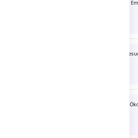
Suche: Raufutter (Heu, Em
6265 Roggliswil
Grassilage oder Heu gesu
6032 Emmen
Suche: Heu, Emd oder Ök