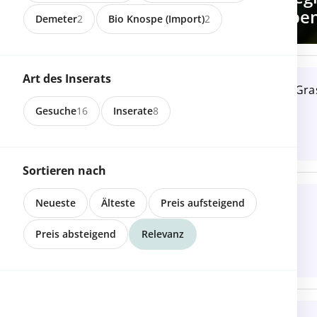
Bauernhöfen online shoppe
Demeter
2
Bio Knospe (Import)
2
5462 Siglistorf
Art des Inserats
Suche Heu, Emd oder Gras
Gesuche
16
Inserate
8
Sortieren nach
8499 Sternenberg
Neueste
Älteste
Preis aufsteigend
Suche Heu und Emd
Preis absteigend
Relevanz
8308 Agasul