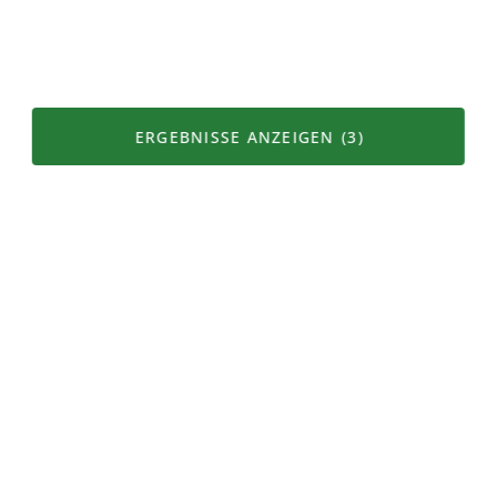
Rind
Schafe
Gülle
Mutterkuh
Kuh
ERGEBNISSE ANZEIGEN
(3)
Karte
Filter
Produkteigenschaften
Alpprodukt
Bergprodukt
Vegetarisch
Vegan
Seltene Rassen
Mutter und Ammengebundene Haltung
Seltene Sorten
Bio Gourmet Knospe