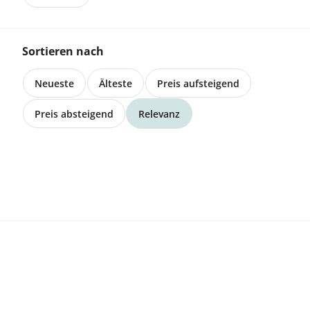
Direkt einkaufen
Mit Biomondo direkt bei regionalen
Sortieren nach
Bauernhöfen online shoppen
Neueste
Älteste
Preis aufsteigend
Preis absteigend
Relevanz
6424 Lauerz
Maremmano Herdenschutzhude
Welpen
Preis auf Anfrage
5034 Suhr
Shropshire Auen mit Lämmer zu
verkaufen
CHF 250.00