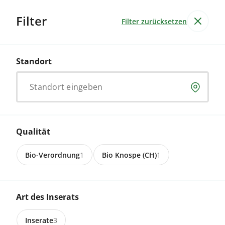
Filter
Filter zurücksetzen
Alle Kategorien
Betriebe
61
Produkte
3
Standort
Schafe
Ergebnisse für
Standort eingeben
Produkte und Dienstleistungen von Bio-Höfen für
Höfe und Betriebe, Unterstützung und Ressourcen für
Anbau und Tierhaltung.
Qualität
Futtermittel
Tiere
Stroh & Einstreuprodukte
Dünger
Bio-Verordnung
1
Bio Knospe (CH)
1
3 Inserate
Art des Inserats
Inserate
3