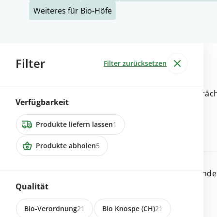
Weiteres für Bio-Höfe
Filter
25 Inserate
Filter zurücksetzen
9053 Teufen
Zuverkaufen diverse Träc
Verfügbarkeit
Rinder
Produkte liefern lassen
1
Produkte abholen
5
6424 Lauerz
Zu verkaufen Angus Rinde
Qualität
Bio-Verordnung
21
Bio Knospe (CH)
21