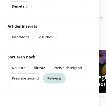
Demeter
3
3454 Sumiswald
Walliser Landschaf Auen
Art des Inserats
Inserate
20
Gesuche
5
Sortieren nach
Neueste
Älteste
Preis aufsteigend
Direkt einkaufen
Mit Biomondo direkt bei reg
Preis absteigend
Relevanz
Bauernhöfen online shoppe
2717 Rebévelier