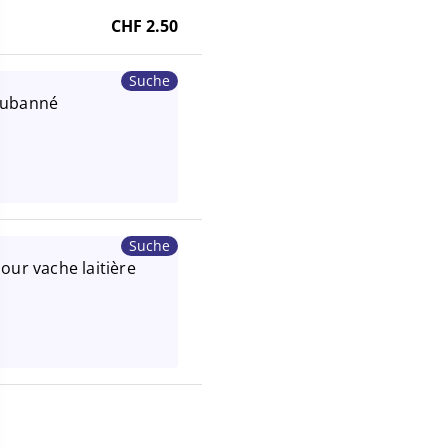
CHF 2.50
Suche
rubanné
Suche
our vache laitière