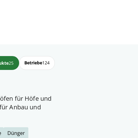
Betriebe
124
ukte
25
öfen für Höfe und
 für Anbau und
e
Dünger