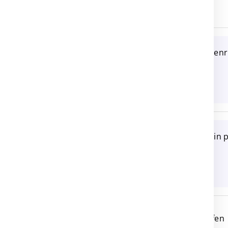
2300 La Chaux-de-Fonds
Recherche foin sec ou en
1405 Pomy
Recherche foin et regain p
8718 Schänis
Milchziegen zu verkaufen