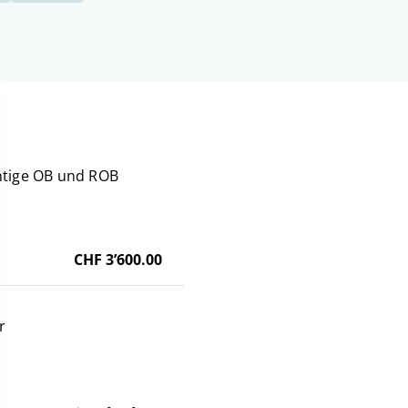
htige OB und ROB
CHF 3’600.00
r