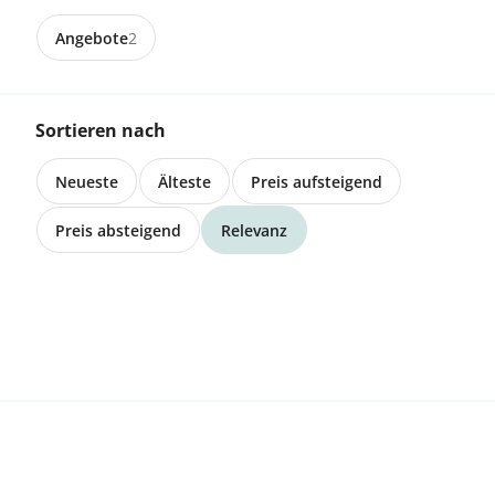
Angebote
2
3538 Röthenbach
Emmentaler Bio Suisse A4 Mappe
Sortieren nach
Neueste
Älteste
Preis aufsteigend
Preis absteigend
Relevanz
Gestalte deinen Garten und dein Zuhause, wie es
dir gefällt. Mit deinem Konsum bestimmst du, wie
unsere Landschaft, Böden, Luft und Wasser sein
werden. Nachhaltige Garten- und Non-Food-