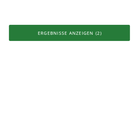
Heu
Tiere
Milchkuh
Rind
ERGEBNISSE ANZEIGEN
(2)
Karte
Filter
Schafe
Gülle
Mutterkuh
Kuh
Produkteigenschaften
Alpprodukt
Bergprodukt
Vegetarisch
Vegan
Seltene Rassen