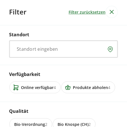
Filter
Filter zurücksetzen
Garten & Non-Food
Standort
Gartenartikel
Standort eingeben
Nachhaltige Gartenartikel, um deinen Bio-Garten zu
pflegen. Praktisch und umweltfreundlich.
Verfügbarkeit
Online verfügbar
4
Produkte abholen
4
11 Inserate
8218 Osterfingen
Obstigel zu verkaufen
Qualität
Bio-Verordnung
2
Bio Knospe (CH)
2