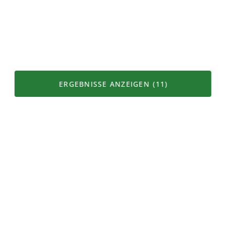
Alpprodukt
Bergprodukt
Vegetarisch
Vegan
Seltene Rassen
Mutter und Ammengebundene Haltung
ERGEBNISSE ANZEIGEN
(11)
Karte
Filter
Seltene Sorten
Bio Gourmet Knospe
Top Kategorien
Brot & Backwaren
Fleisch, Fisch & Alternativen
Getränke
Vorräte
Früchte & Gemüse