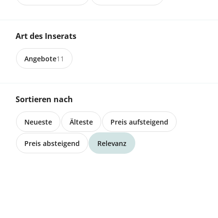
8566 Lippoldswilen
Art des Inserats
Zeolith 1-2mm
Angebote
11
Sortieren nach
6252 Dagmersellen
25kg, Schafwolle, Schafwollpellets,
Neueste
Älteste
Preis aufsteigend
Dünger, sagihof.ch
Preis absteigend
Relevanz
6252 Dagmersellen
3kg, Schafwolle, Schafwollpellets,
Dünger, sagihof.ch