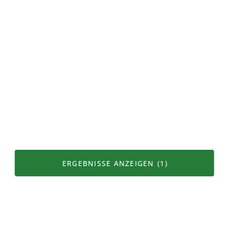
Börse für Bio-Höfe
Hofläden & Restaurants
Top Suchbegriffe
Heu
Tiere
Milchkuh
Rind
Schafe
Gülle
ERGEBNISSE ANZEIGEN
(1)
Karte
Filter
Mutterkuh
Kuh
Produkteigenschaften