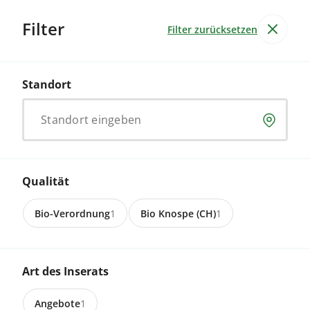
Filter
Filter zurücksetzen
Gemüse
Standort
Kohlgemüse
Standort eingeben
Geniesse gesundes Bio-Kohlgemüse, direkt vom
lokalen Bauernhof. Frisch und nährstoffreich, perfekt
für gesunde Mahlzeiten.
Qualität
Bio-Verordnung
1
Bio Knospe (CH)
1
Ein Inserat
3368 Bleienbach
Art des Inserats
Weisschabis zuverkaufen
Angebote
1