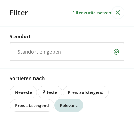
Filter
Filter zurücksetzen
Brot & Backwaren
Standort
Kuchen, Wähen & Torten
Standort eingeben
Gönn dir leckere Bio-Kuchen, Wähen und Torten,
handgemacht aus biologischen Zutaten. Bequem
online bestellen.
Sortieren nach
Neueste
Älteste
Preis aufsteigend
Keine Inserate
Preis absteigend
Relevanz