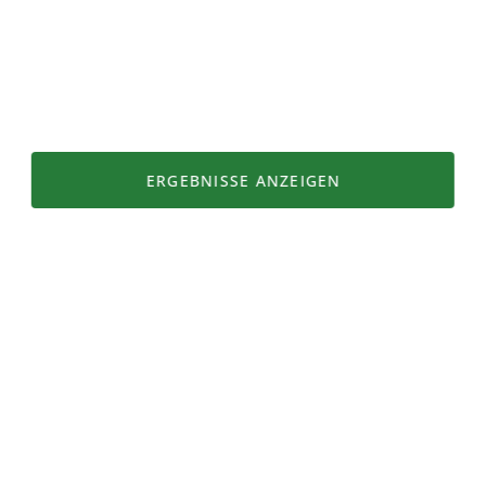
Top Suchbegriffe
Heu
Tiere
Milchkuh
Rind
ERGEBNISSE ANZEIGEN
Schafe
Karte
Filter
Gülle
Mutterkuh
Kuh
Produkteigenschaften
Alpprodukt
Bergprodukt
Vegetarisch
Vegan