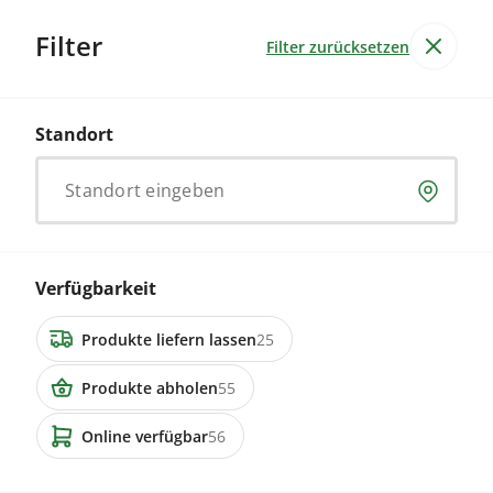
Filter
Filter zurücksetzen
Alle Kategorien
Betriebe
72
Produkte
74
Standort
Rind
Ergebnisse für
Standort eingeben
Bestelle Bio-Lebensmittel und Getränke direkt vom
Schweizer Hof. Frisch, regional und fair. Jetzt einfach
und bequem online bestellen!
Verfügbarkeit
Früchte & Gemüse
Fleisch, Fisch & Alternativen
Vorräte
Produkte liefern lassen
25
Produkte abholen
55
74 Inserate
Online verfügbar
56
3513 Bigenthal
Haxensteak vom Rind, 2 Stück