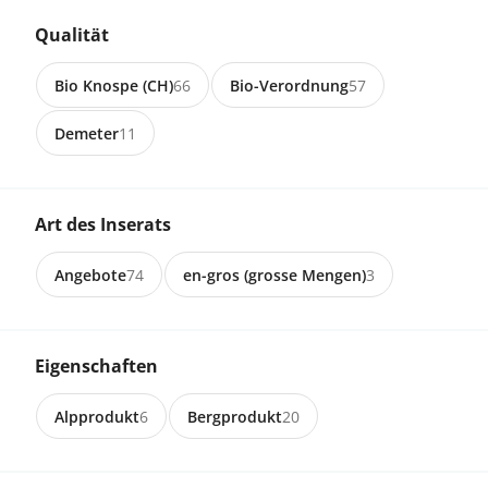
Qualität
CHF 16.80
Bio Knospe (CH)
66
Bio-Verordnung
57
3513 Bigenthal
Demeter
11
Bio-Rinds-Trockenwurst zum roh
Essen, 100% Rind
Art des Inserats
CHF 12.60
Angebote
74
en-gros (grosse Mengen)
3
6388 Grafenort
Z'Abig Wurscht 1 Stück -
Trockenwurst vom Rind
Eigenschaften
CHF 8.50
Alpprodukt
6
Bergprodukt
20