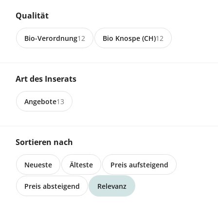
Qualität
CHF 45.00
Bio-Verordnung
12
Bio Knospe (CH)
12
1090 La Croix
Punica granatum Pleniflora
Art des Inserats
Angebote
13
CHF 24.99
1090 La Croix
Sortieren nach
Pinus mugo pumilio
Neueste
Älteste
Preis aufsteigend
CHF 28.00
Preis absteigend
Relevanz
1090 La Croix