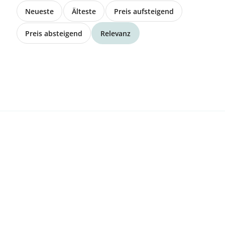
Neueste
Älteste
Preis aufsteigend
8308 Agasul
Suche
Suche: Raufutter (Heu, Emd, Öko,
Preis absteigend
Relevanz
Grassilage)
6265 Roggliswil
Suche
Grassilage oder Heu gesucht
6032 Emmen
Suche
Suche: Heu, Emd oder Ökoheu