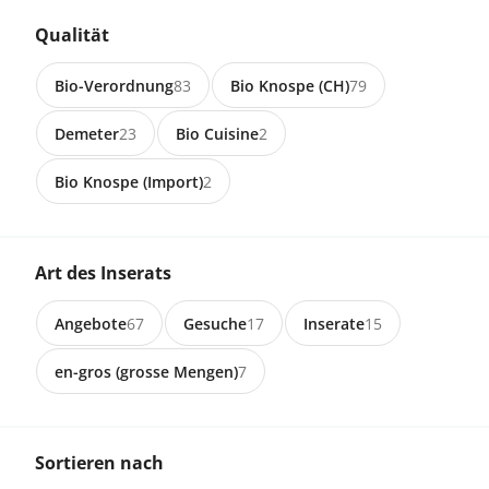
5462 Siglistorf
Suche
Qualität
Suche Heu, Emd oder Grassilage
Bio-Verordnung
83
Bio Knospe (CH)
79
Demeter
23
Bio Cuisine
2
Bio Knospe (Import)
2
8499 Sternenberg
Suche
Suche Heu und Emd
Art des Inserats
Angebote
67
Gesuche
17
Inserate
15
6388 Grafenort
en-gros (grosse Mengen)
7
GESCHENKSET «ROSÄ KISST HÄIW»
- ROSE KÜSST HEU
Sortieren nach
CHF 42.00