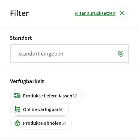
Filter
Filter zurücksetzen
Produkte
Betriebe
66
Produkte
99
Standort
Heu
Ergebnisse für
Standort eingeben
Lebensmittel & Getränke
Garten & Non-Food
Dienstleistung
Verfügbarkeit
99 Inserate
Produkte liefern lassen
32
9113 Degersheim
Suche
Heu / Emd gesucht
Online verfügbar
60
Produkte abholen
61