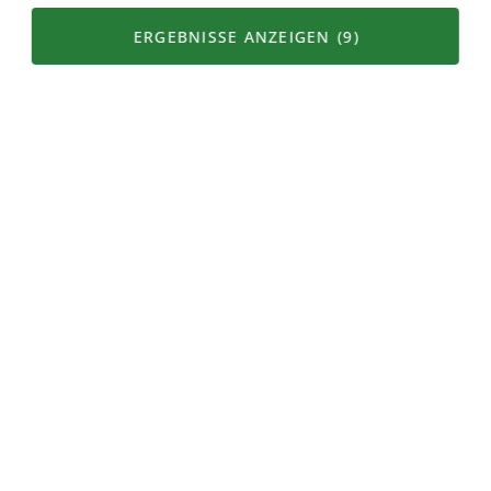
Mutterkuh
ERGEBNISSE ANZEIGEN
(9)
Karte
Filter
Kuh
Produkteigenschaften
Alpprodukt
Bergprodukt
Vegetarisch
Vegan
Seltene Rassen
Mutter und Ammengebundene Haltung
Seltene Sorten
Bio Gourmet Knospe
Top Kategorien
Brot & Backwaren