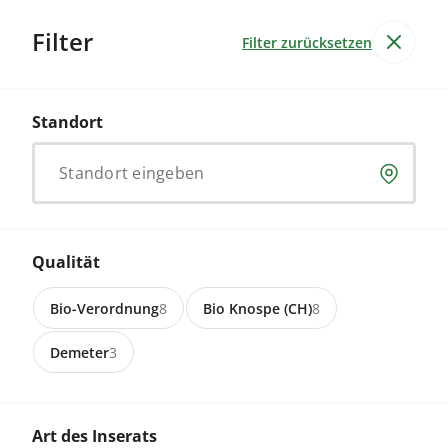
Filter
Filter zurücksetzen
Produkte
Betriebe
57
Produkte
9
Standort
Milchkuh
Ergebnisse für
Standort eingeben
Lebensmittel & Getränke
Garten & Non-Food
Dienstleistung
Qualität
9 Inserate
Bio-Verordnung
8
Bio Knospe (CH)
8
6023 Rothenburg
Trächtige Milchkuh als Mutterkuh
Demeter
3
zu verkaufen
Preis auf Anfrage
Art des Inserats