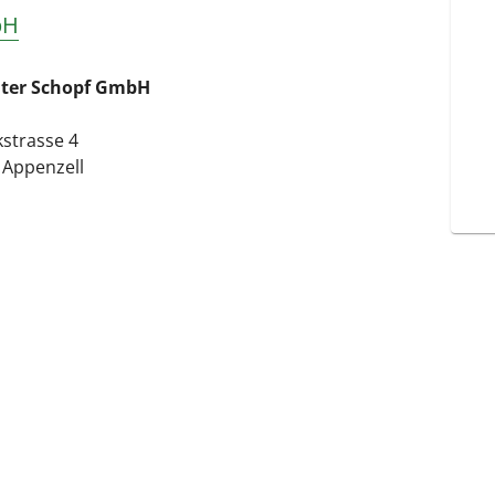
bH
ter Schopf GmbH
kstrasse 4
 Appenzell