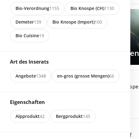
Bio-Verordnung
1155
Bio Knospe (CH)
1130
Demeter
139
Bio Knospe (Import)
100
Bio Cuisine
19
Direkt einkaufen
Starke Produkte von starke
Art des Inserats
Angebote
1348
en-gros (grosse Mengen)
66
8610 Uster
Frühkartoffeln Bio knospe
Eigenschaften
Alpprodukt
42
Bergprodukt
145
8596 Scherzingen
Catalogna vom Feldhof