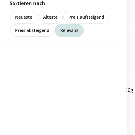
Sortieren nach
Neueste
Älteste
Preis aufsteigend
Preis absteigend
Relevanz
8596 Scherzingen
Basilikum vom Feldhof
2577 Finsterhennen
Bio-Tessiner Honig - 250g
2577 Finsterhennen