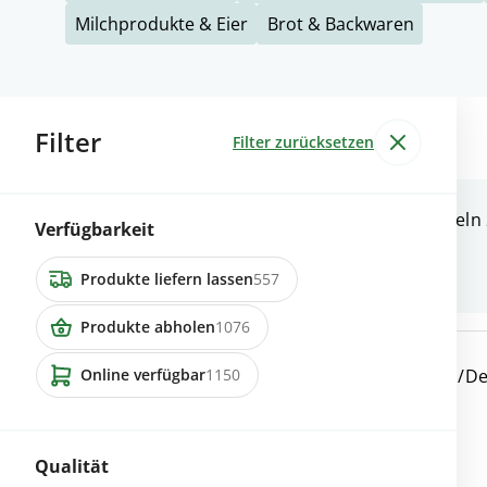
Milchprodukte & Eier
Brot & Backwaren
Filter
1348 Inserate
Filter zurücksetzen
6215 Schwarzenbach
Grosse schöne Kartoffeln
Verfügbarkeit
Produkte liefern lassen
557
Produkte abholen
1076
8626 Ottikon
Zu Verkaufen 50 kg Bio/
Online verfügbar
1150
Juli 26
Qualität