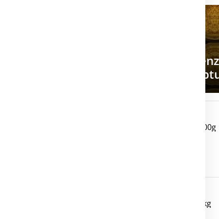
Regionen entdecken
Bio-Senf: «Meine Kompetenz 
Heraustüfteln feiner Rezept
2577 Finsterhennen
Bio-Sommer Honig - 500g
2577 Finsterhennen
Bio-Sommer Honig - 1kg