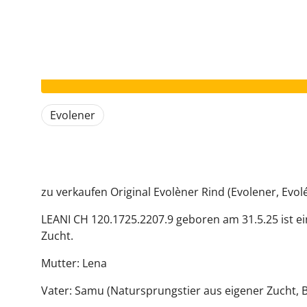
Dieses Inserat ist beendet.
Evolener
zu verkaufen Original Evolèner Rind (Evolener, Evol
LEANI CH 120.1725.2207.9 geboren am 31.5.25 ist ei
Zucht.
Mutter: Lena
Vater: Samu (Natursprungstier aus eigener Zucht, Bi