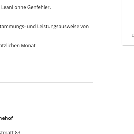
 Leani ohne Genfehler.
bstammungs- und Leistungsausweise von
D
sätzlichen Monat.
hehof
tmatt 83