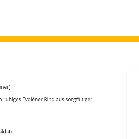
éner)
n ruhiges Evolèner Rind aus sorgfältiger
ld 4)