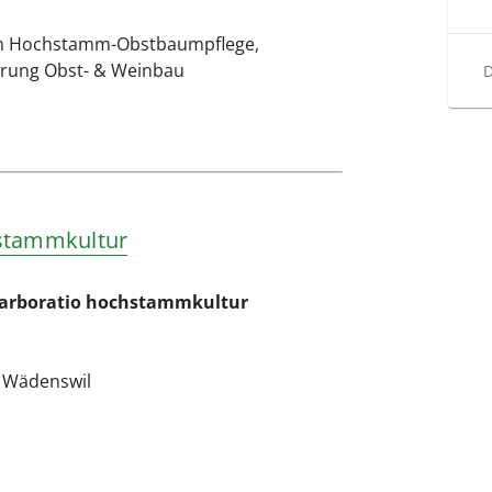
in Hochstamm-Obstbaumpflege,
ierung Obst- & Weinbau
D
stammkultur
rboratio hochstammkultur
 Wädenswil