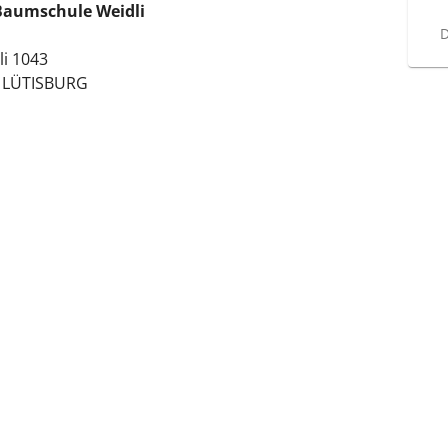
Baumschule Weidli
D
li 1043
 LÜTISBURG