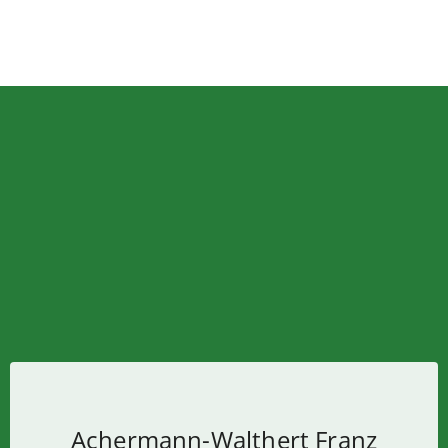
Achermann-Walthert Franz