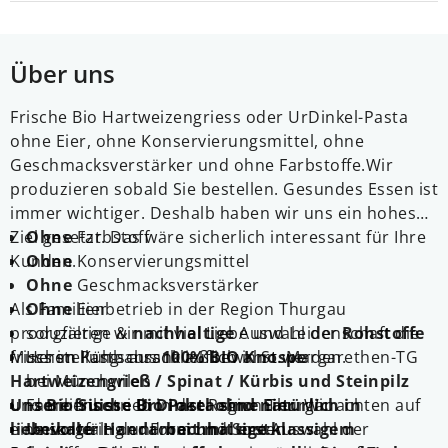
Über uns
Frische Bio Hartweizengriess oder UrDinkel-Pasta
ohne Eier, ohne Konservierungsmittel, ohne
Geschmacksverstärker und ohne Farbstoffe.
Wir
produzieren sobald Sie bestellen.
Gesundes Essen ist
immer wichtiger. Deshalb haben wir uns ein hohes
Ziel gesetzt. Das wäre sicherlich interessant für Ihre
Ohne
Farbstoff
Kunden.
Ohne
Konservierungsmittel
Ohne
Geschmacksverstärker
Als Familienbetrieb in der Region Thurgau
Ohne
Eier
produzieren wir mit viel Liebe und Leidenschaft die
sorgfältige &
nachhaltige
Auswahl der
Rohstoffe
frischen Pasta aus
Muss im Kühlschrank aufbewahrt werden.
Herstellung ausschließlich in St. Margarethen-TG
100%
BIO Knospe
Hartweizengrieß / Spinat / Kürbis und Steinpilz
bei Münchwilen
und
Unsere frische Bio Pasta sind natürlich in
Familienbetrieb in der Region Thurgau
Bio Suisse UrDinkel
ohne Eier
. Wir achten auf
eine sorgfältig und
liebevoller Handarbeit mit erstklassigem
Unikate
in der Form und Sorten
nachhaltige
Auswahl der