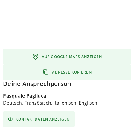
Kultur und Tradition. Es ist wichtig, dass Sie sich
gesund ernähren.
Was macht die frische Bio Pasta
von Favolosa so einzigartig:
Frische 100%
Bio Knospe Hartweizengrieß / Bio
Suisse UrDinkel / Spinat / Kürbis / Steinpilz
AUF GOOGLE MAPS ANZEIGEN
ADRESSE KOPIEREN
Deine Ansprechperson
Pasquale Pagliuca
Deutsch, Französisch, Italienisch, Englisch
KONTAKTDATEN ANZEIGEN