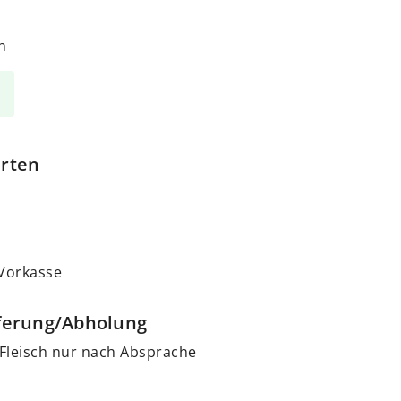
h
arten
 Vorkasse
eferung/Abholung
 Fleisch nur nach Absprache