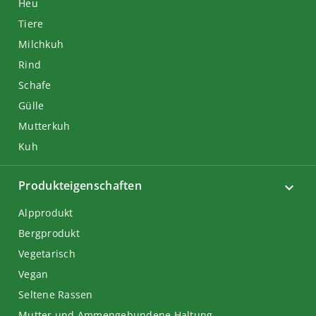
Heu
Tiere
Milchkuh
Rind
Schafe
Gülle
Mutterkuh
Kuh
Produkteigenschaften
Alpprodukt
Bergprodukt
Vegetarisch
Vegan
Seltene Rassen
Mutter und Ammengebundene Haltung