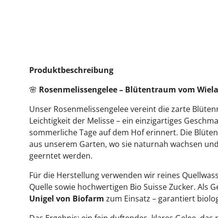
Alpprodukt
Bergprodukt
Bio Gourmet Knos
Produktbeschreibung
🌸
Rosenmelissengelee – Blütentraum vom Wiel
Unser Rosenmelissengelee vereint die zarte Blüten
Leichtigkeit der Melisse – ein einzigartiges Geschm
sommerliche Tage auf dem Hof erinnert. Die Blüte
aus unserem Garten, wo sie naturnah wachsen und 
geerntet werden.
Für die Herstellung verwenden wir reines Quellwas
Quelle sowie hochwertigen Bio Suisse Zucker. Als G
Unigel von Biofarm
zum Einsatz – garantiert biolo