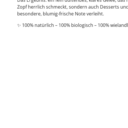
Das Ergebnis: ein fein duftendes, klares Gelee, das 
Zopf herrlich schmeckt, sondern auch Desserts und
besondere, blumig-frische Note verleiht.
✨ 100% natürlich – 100% biologisch – 100% wieland