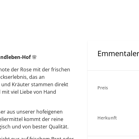
pe
Vegan
Vegetarisch
Emmentaler 
andleben-Hof
🌸
note der Rose mit der frischen
ackserlebnis, das an
n und Kräuter stammen direkt
Preis
mit viel Liebe von Hand
ser aus unserer hofeigenen
Herkunft
eliermittel kommt der reine
gisch und von bester Qualität.