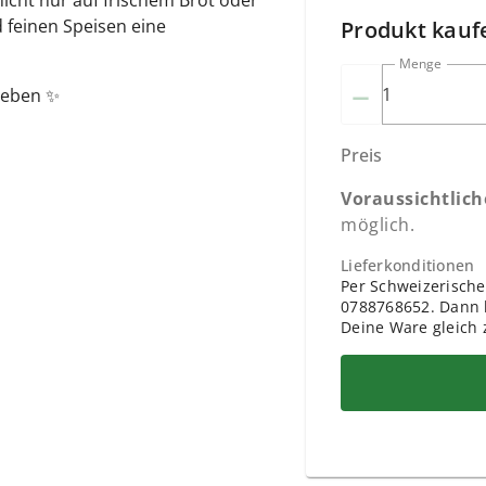
nicht nur auf frischem Brot oder
 feinen Speisen eine
Produkt kauf
Menge
–
leben ✨
Preis
Voraussichtlic
möglich.
Lieferkonditionen
Per Schweizerische
0788768652. Dann h
Deine Ware gleich 