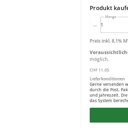
Produkt kauf
Menge
–
Preis
inkl.
8.1
% M
Voraussichtlic
möglich.
CHF 11.05
Lieferkonditionen
Gerne versenden wi
durch die Post, Pa
und Jahreszeit. Di
das System berech