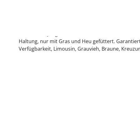
Fleisch vom Jungrind oder von Kühen. Aus nachhalt
Haltung, nur mit Gras und Heu gefüttert. Garantiert
Verfügbarkeit, Limousin, Grauvieh, Braune, Kreuzu