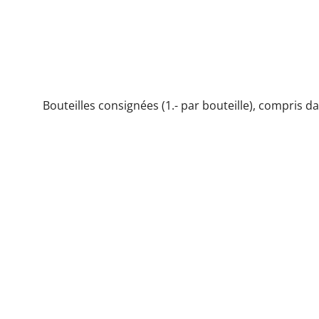
Pinot Noir AOC Valais Millésime 2022 75cl
Bouteilles consignées (1.- par bouteille), compris da