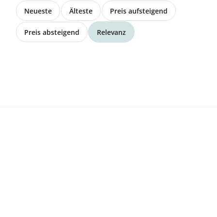
Juraschaf Bock zu verkaufen
Neueste
Älteste
Preis aufsteigend
Preis absteigend
Relevanz
CHF 350.00
9472 Grabs
Grauvieh Kühe und Rinder tragend
Preis auf Anfrage
3452 Grünenmatt
Suche
Suche Grassiloballen für Milchkühe