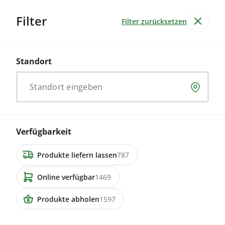
Filter
Filter zurücksetzen
Produkte
Alle Produkte
Standort
Lebensmittel & Getränke
Garten & Non-Food
Dienstleistung
Standort eingeben
2275 Inserate
8471 Rutschwil
Verfügbarkeit
Mais stehend ab Feld
Produkte liefern lassen
787
Online verfügbar
1469
Preis auf Anfrage
Produkte abholen
1597
3436 Zollbrück
zu verkaufen 3 Mastremonten