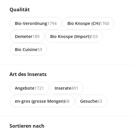
Qualität
Preis auf Anfrage
Bio-Verordnung
1794
Bio Knospe (CH)
1760
Demeter
189
Bio Knospe (Import)
103
3436 Zollbrück
zu verkaufen SF Milchkuh
Bio Cuisine
59
CHF 3’200.00
Art des Inserats
4715 Herbetswil
Angebote
1721
Inserate
491
Juraschaf Bock zu verkaufen
en-gros (grosse Mengen)
68
Gesuche
63
CHF 350.00
Sortieren nach
4715 Herbetswil