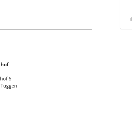
I
dhof
hof 6
 Tuggen