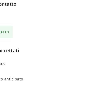
ontatto
NTATTO
ccettati
ato
o anticipato