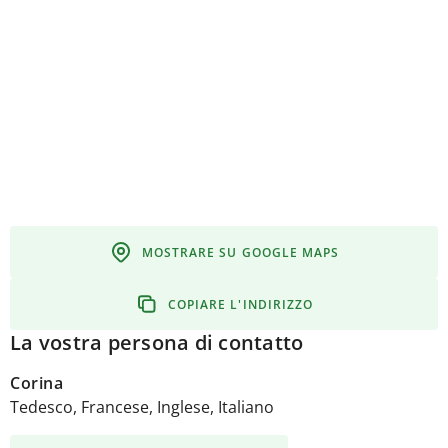
Agrarpolitik und in der Raumplanung wird aktiv in
den politischen Kreisen Einfluss genommen. So
können der Agrotourismus und die
landwirtschaftsnahen Tätigkeiten thematisiert und
die Rahmenbedingungen für die Entwicklung der
Branche verbessert werden.
MOSTRARE SU GOOGLE MAPS
COPIARE L'INDIRIZZO
La vostra persona di contatto
Corina
Tedesco, Francese, Inglese, Italiano