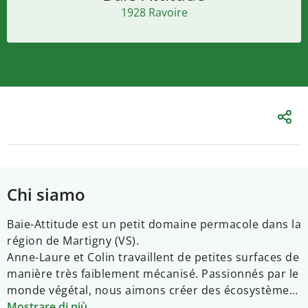
1928 Ravoire
Chi siamo
Baie-Attitude est un petit domaine permacole dans la
région de Martigny (VS).
Anne-Laure et Colin travaillent de petites surfaces de
manière très faiblement mécanisé. Passionnés par le
monde végétal, nous aimons créer des écosystèmes
agricoles riches en diversité cultivée.
Mostrare di più