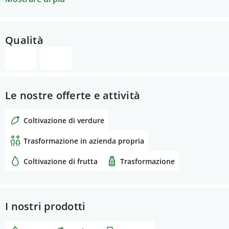
Vente directe de fruits et légumes et transformation
à la ferme (fruits secs, sirops, confitures)
Pépinière de fruitiers insolites (figuiers, kakis,
Qualità
amandiers, grenadiers, oliviers)
Le nostre offerte e attività
Coltivazione di verdure
Trasformazione in azienda propria
Coltivazione di frutta
Trasformazione
I nostri prodotti