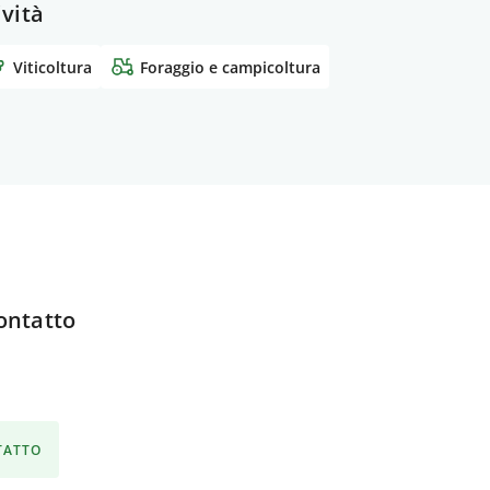
ività
Viticoltura
Foraggio e campicoltura
ontatto
NTATTO