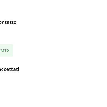
ontatto
NTATTO
ccettati