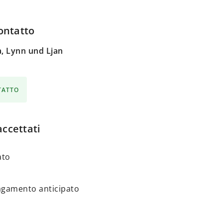
ontatto
a, Lynn und Ljan
NTATTO
ccettati
ato
Pagamento anticipato