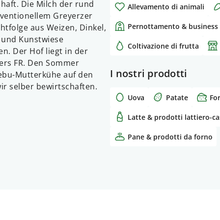
chaft. Die Milch der rund
Allevamento di animali
nventionellem Greyerzer
Pernottamento & business 
htfolge aus Weizen, Dinkel,
e und Kunstwiese
Coltivazione di frutta
n. Der Hof liegt in der
fers FR. Den Sommer
I nostri prodotti
Zebu-Mutterkühe auf den
ir selber bewirtschaften.
Uova
Patate
Fo
Latte & prodotti lattiero-ca
Pane & prodotti da forno