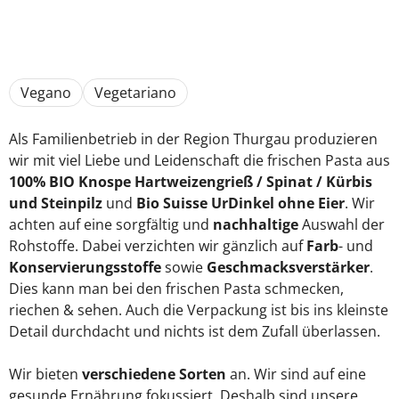
Vegano
Vegetariano
Als Familienbetrieb in der Region Thurgau produzieren
wir mit viel Liebe und Leidenschaft die frischen Pasta aus
100%
BIO Knospe Hartweizengrieß / Spinat / Kürbis
und Steinpilz
und
Bio Suisse UrDinkel
ohne Eier
. Wir
achten auf eine sorgfältig und
nachhaltige
Auswahl der
Rohstoffe. Dabei verzichten wir gänzlich auf
Farb
- und
Konservierungsstoffe
sowie
Geschmacksverstärker
.
Dies kann man bei den frischen Pasta schmecken,
riechen & sehen. Auch die Verpackung ist bis ins kleinste
Detail durchdacht und nichts ist dem Zufall überlassen.
Wir bieten
verschiedene Sorten
an. Wir sind auf eine
gesunde Ernährung fokussiert. Deshalb sind unsere