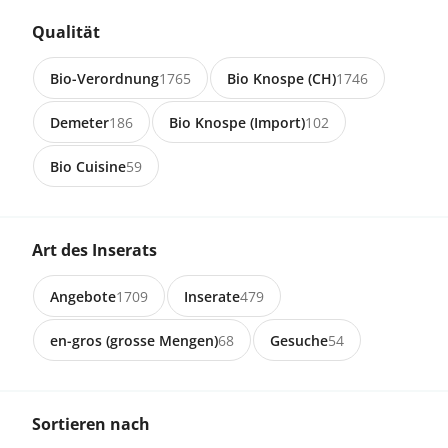
Qualität
CHF 4’100.00
Bio-Verordnung
1765
Bio Knospe (CH)
1746
Demeter
186
Bio Knospe (Import)
102
7232 Furna
Bio F1 Rind zu verkaufen
Bio Cuisine
59
Preis auf Anfrage
Art des Inserats
6215 Schwarzenbach
en-gros
Angebote
1709
Inserate
479
Grosse schöne Kartoffeln 2026
en-gros (grosse Mengen)
68
Gesuche
54
Preis auf Anfrage
Sortieren nach
6442 Gersau