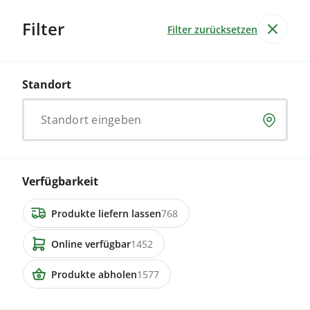
Filter
Filter zurücksetzen
Produkte
Alle Produkte
Standort
Lebensmittel & Getränke
Garten & Non-Food
Dienstleistung
Standort eingeben
2242 Inserate
5616 Meisterschwanden
Verfügbarkeit
5 Remonten zu verkaufen
Produkte liefern lassen
768
Online verfügbar
1452
Preis auf Anfrage
Produkte abholen
1577
3863 Gadmen
Tragendes ROB Rind (99.9% OB)