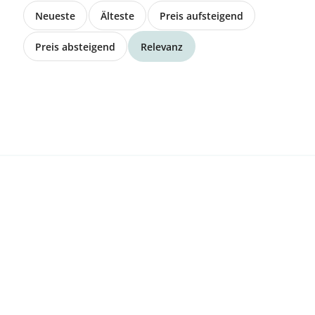
Verkaufe Schafbock Suffolk
Neueste
Älteste
Preis aufsteigend
Preis absteigend
Relevanz
CHF 350.00
8636 Wald
Suche
Grassiloballen
3556 Trub
Zu verkaufen SF-Mutterkuh Elodie
Preis auf Anfrage