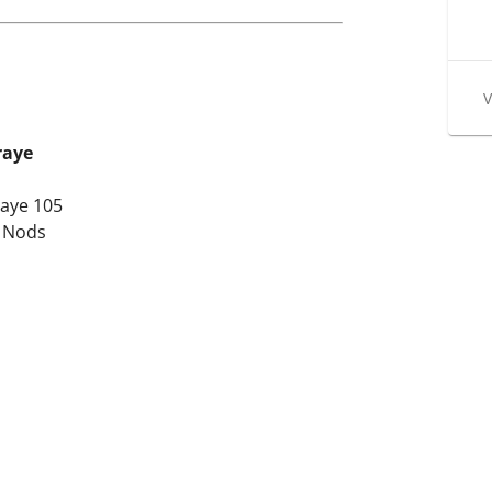
V
raye
raye 105
 Nods