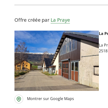
Offre créée par
La Praye
La P
La P
2518
Montrer sur Google Maps