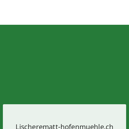
Lischerematt-hofenmuehle.ch