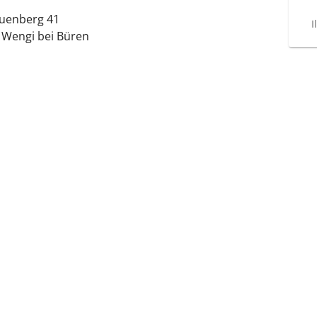
uenberg 41
I
 Wengi bei Büren