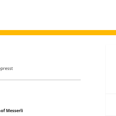
epresst
hof Messerli