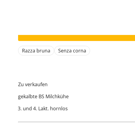
Il vostro annuncio è scaduto.
Razza bruna
Senza corna
Zu verkaufen
gekalbte BS Milchkühe
und 4. Lakt. hornlos