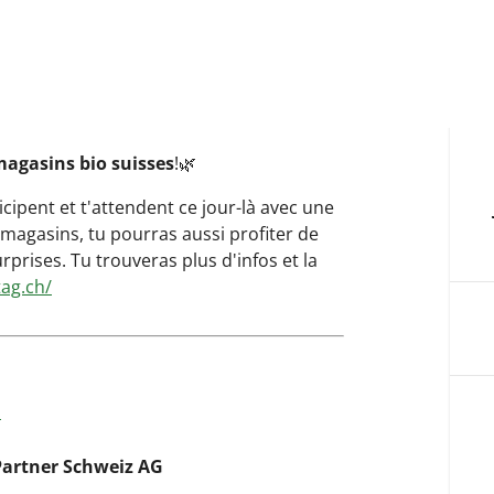
magasins bio suisses
!🌿
cipent et t'attendent ce jour-là avec une
s magasins, tu pourras aussi profiter de
prises. Tu trouveras plus d'infos et la
tag.ch/
G
Partner Schweiz AG