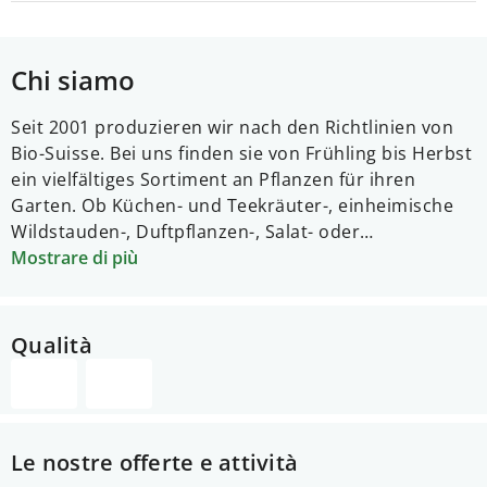
Chi siamo
Seit 2001 produzieren wir nach den Richtlinien von
Bio-Suisse. Bei uns finden sie von Frühling bis Herbst
ein vielfältiges Sortiment an Pflanzen für ihren
Garten. Ob Küchen- und Teekräuter-, einheimische
Wildstauden-, Duftpflanzen-, Salat- oder
Fruchtgemüsesetzlinge, Sie wählen ihre
Mostrare di più
Lieblingssorte. Vor Ort können Sie unsere Produkte
rund um die Uhr in Selbstbedienung kaufen. Die
Bezahlung erfolgt über Twint oder unsere
Qualità
Bargeldkasse am Verkaufsstand. Bei Fragen wenden
sie sich gerne an unsere
Mitarbeiterinnen.
Geschäftskunden dürfen sich für
Pflanzenbestellungen gerne an unser
Le nostre offerte e attività
Produktionsteam wenden: gaertnerei@appisberg.ch