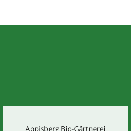
Appisberg Bio-Gärtnerei