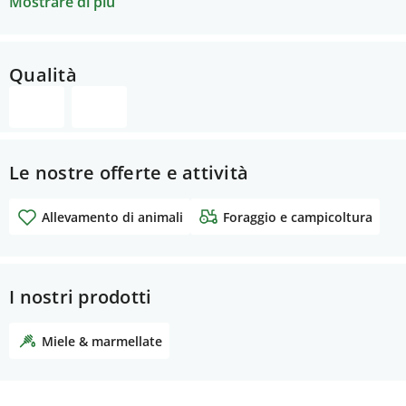
mystischem Wald, den wir zur Erholung und als
Mostrare di più
Lieferant von wertvollstem Wärme- und Baumaterial
nutzen dürfen. Wo wir können, setzen wir uns für
eine funktionierende Gesellschaft mit grosser
Qualità
Eigenverantwortung ein.
Le nostre offerte e attività
Allevamento di animali
Foraggio e campicoltura
I nostri prodotti
Miele & marmellate