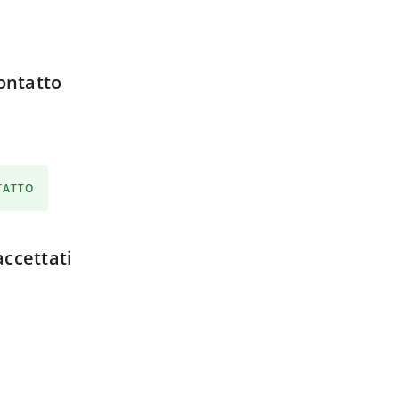
ontatto
NTATTO
ccettati