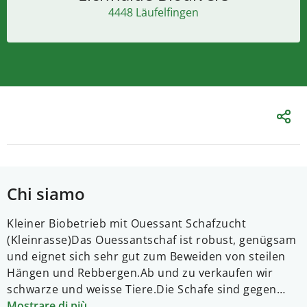
4448 Läufelfingen
Chi siamo
Kleiner Biobetrieb mit Ouessant Schafzucht
(Kleinrasse)
Das Ouessantschaf ist robust, genügsam
und eignet sich sehr gut zum Beweiden von steilen
Hängen und Rebbergen.
Ab und zu verkaufen wir
schwarze und weisse Tiere.
Die Schafe sind gegen
Blauzungenkrankheit geimpft.
Mostrare di più