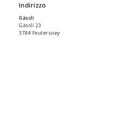
Indirizzo
Gässli
Gässli 23
3784 Feutersoey