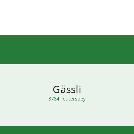
Gässli
3784 Feutersoey