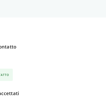
ontatto
NTATTO
ccettati