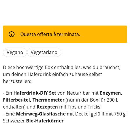
Questa offerta è terminata.
Vegano
Vegetariano
Diese hochwertige Box enthält alles, was du brauchst,
um deinen Haferdrink einfach zuhause selbst
herzustellen:
- Ein
Haferdrink-DIY Set
von Nectar bar mit
Enzymen,
Filterbeutel, Thermometer
(nur in der Box für 200 L
enthalten) und
Rezepten
mit Tips und Tricks
- Eine
Mehrweg-Glasflasche
mit Deckel gefüllt mit 750 g
Schweizer
Bio-Haferkörner