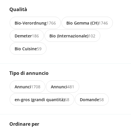
Qualità
CHF 3.50
Bio-Verordnung
1766
Bio Gemma (CH)
1746
Demeter
186
Bio (Internazionale)
102
6265 Roggliswil
Richiesta
Grassilage oder Heu gesucht
Bio Cuisine
59
Tipo di annuncio
8820 Wädenswil
Richiesta
Annunci
1708
Annunci
481
Siloballen / Maisballen / Heuballen
en-gros (grandi quantità)
68
Domande
58
Ordinare per
6424 Lauerz