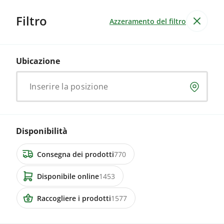
Filtro
Azzeramento del filtro
Prodotti
Tutti i prodotti
Ubicazione
Cibo & bevande
Giardino e non-alimentare
Servizi ed esper
Inserire la posizione
2247 annunci
7310 Bad Ragaz
Disponibilità
Junge Pekingenten zu verkaufen
Consegna dei prodotti
770
Disponibile online
1453
CHF 40.00
Raccogliere i prodotti
1577
4805 Brittnau
Zucchetti gross, gelb oder grün