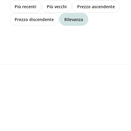
Zu verkaufen Jungauen
Più recenti
Più vecchi
Prezzo ascendente
Prezzo discendente
Rilevanza
CHF 300.00
8586 Buchackern
Mais stehend ab Feld
Prezzo su richiesta
3032 Hinterkappelen
UFA Nützlingsstreifen Saatgut
CHF 10.00