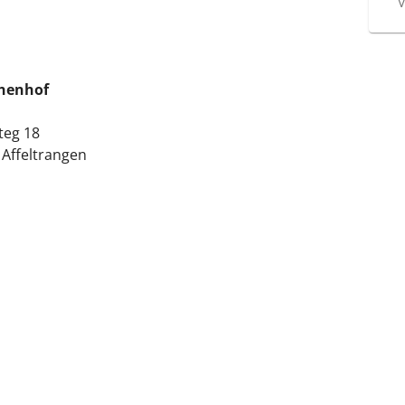
V
henhof
teg 18
 Affeltrangen