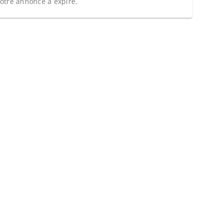
otre annonce a expiré.