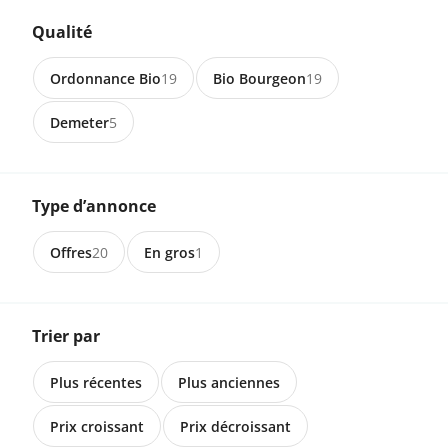
1616 Attalens
Qualité
Boeuf haché
Ordonnance Bio
19
Bio Bourgeon
19
Demeter
5
12.00 CHF
1763 Granges-Paccot
Black Angus Beef Bio Suisse (1/8
Type d’annonce
bœuf)
Offres
20
En gros
1
495.00 CHF
Trier par
1763 Granges-Paccot
Black Angus Beef Bio Suisse (1/4
bœuf)
Plus récentes
Plus anciennes
Prix croissant
Prix décroissant
960.00 CHF