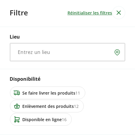
Filtre
Réinitialiser les filtres
Produits
Entreprises
15
Produits
20
Lieu
Bœuf
Résultats pour
Entrez un lieu
Alimentation & boissons
Jardin & Non-alimentaire
Services
Disponibilité
20 annonces
Se faire livrer les produits
11
1637 Charmey
Viande de boeuf (race Hinterwald)
Enlèvement des produits
12
Disponible en ligne
16
32.00 CHF