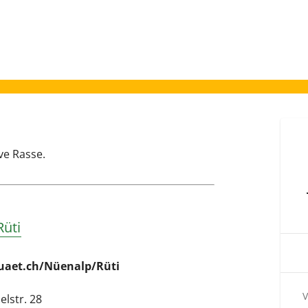
ive Rasse.
Rüti
uaet.ch/Nüenalp/Rüti
V
lstr. 28