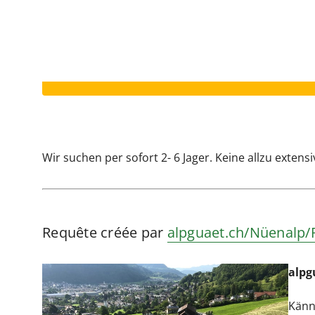
Votre annonce a expiré.
Wir suchen per sofort 2- 6 Jager. Keine allzu extens
Requête créée par
alpguaet.ch/Nüenalp/
alpg
Känne